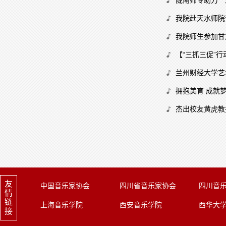
陇南师专助力＂
我院赴天水师院
我院师生参加甘
【“三抓三促”
兰州财经大学艺
拥抱美育 成就
杰出校友黄虎教
友
中国音乐家协会
四川省音乐家协会
四川音
情
链
上海音乐学院
西安音乐学院
西华大
接